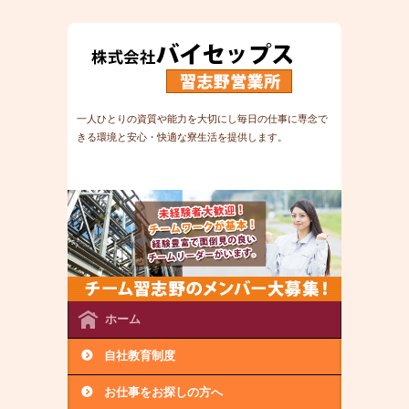
一人ひとりの資質や能力を大切にし毎日の仕事に専念で
きる環境と安心・快適な寮生活を提供します。
＃土木作
業員#社保完備＃建設現場＃土木現場＃解体作業員＃寮
＃内金OK完備＃日払
ホーム
自社教育制度
お仕事をお探しの方へ