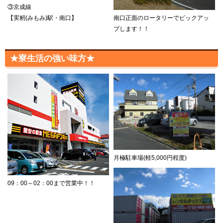
③京成線
【実籾(みもみ)駅・南口】
南口正面のロータリーでピックアッ
プします！！
★寮生活の強い味方★
月極駐車場(軽5,000円程度)
09：00～02：00まで営業中！！