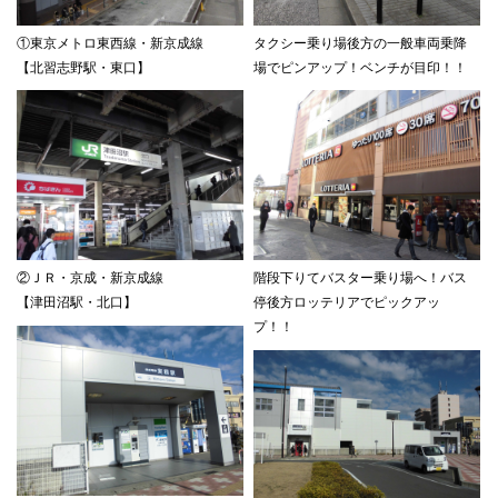
①東京メトロ東西線・新京成線
タクシー乗り場後方の一般車両乗降
【北習志野駅・東口】
場でピンアップ！ベンチが目印！！
②ＪＲ・京成・新京成線
階段下りてバスター乗り場へ！バス
【津田沼駅・北口】
停後方ロッテリアでピックアッ
プ！！