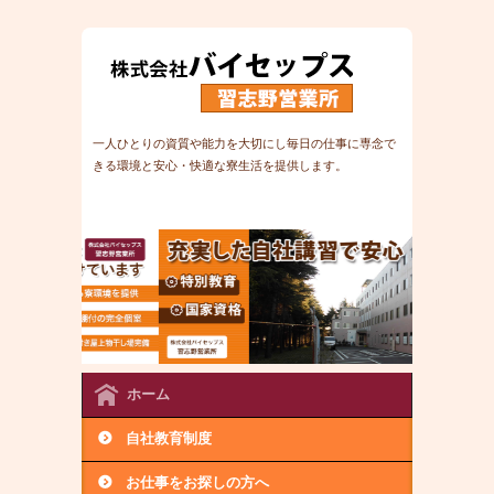
一人ひとりの資質や能力を大切にし毎日の仕事に専念で
きる環境と安心・快適な寮生活を提供します。
＃土木作
業員#社保完備＃建設現場＃土木現場＃解体作業員＃寮
＃内金OK完備＃日払
ホーム
自社教育制度
お仕事をお探しの方へ